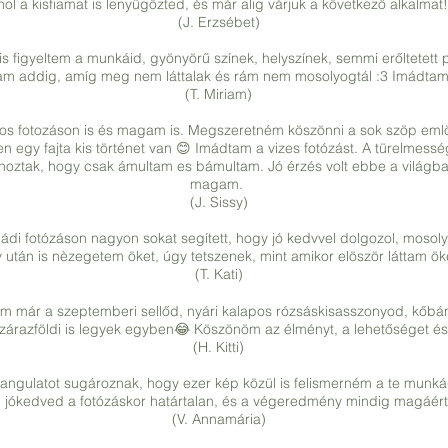
hol a kisfiamat is lenyűgözted, és már alig várjuk a következő alkalmat!
(J. Erzsébet)
is figyeltem a munkáid, gyönyörű színek, helyszínek, semmi erőltetett p
am addig, amíg meg nem láttalak és rám nem mosolyogtál :3 Imádtam 
(T. Miriam)
ros fotozáson is és magam is. Megszeretném köszönni a sok szöp emlök
egy fajta kis történet van 😊 Imádtam a vizes fotózást. A türelmesség
ztak, hogy csak ámultam es bámultam. Jó érzés volt ebbe a világba i
magam.
(J. Sissy)
aládi fotózáson nagyon sokat segített, hogy jó kedvvel dolgozol, moso
 után is nèzegetem öket, úgy tetszenek, mint amikor elöször láttam ö
(T. Kati)
tam már a szeptemberi sellőd, nyári kalapos rózsáskisasszonyod, kőbán
 szárazföldi is legyek egyben😂 Köszönöm az élményt, a lehetőséget é
(H. Kitti)
 hangulatot sugároznak, hogy ezer kép közül is felismerném a te mun
, jókedved a fotózáskor határtalan, és a végeredmény mindig magáért 
(V. Annamária)