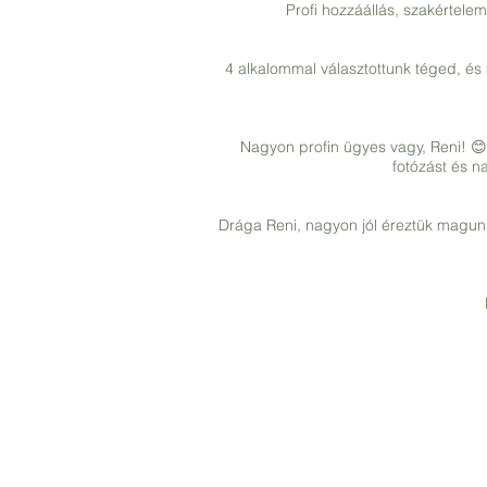
Profi hozzáállás, szakértele
4 alkalommal választottunk téged, és
Nagyon profin ügyes vagy, Reni! 😊
fotózást és n
Drága Reni, nagyon jól éreztük magun