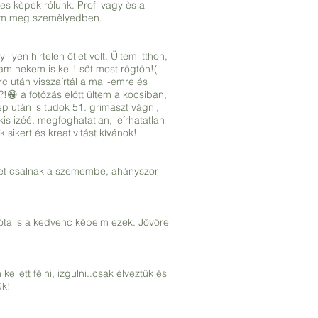
es kèpek rólunk. Profi vagy ès a
ttem meg szemèlyedben.
yen hirtelen ötlet volt. Ültem itthon,
m nekem is kell! sőt most rögtön!(
c után visszaírtál a mail-emre és
?!😁 a fotózás előtt ültem a kocsiban,
 után is tudok 51. grimaszt vágni,
 izéé, megfoghatatlan, leírhatatlan
ikert és kreativitást kívánok!
yet csalnak a szemembe, ahányszor
zòta is a kedvenc kèpeim ezek. Jövöre
lett félni, izgulni..csak élveztük és
ük!