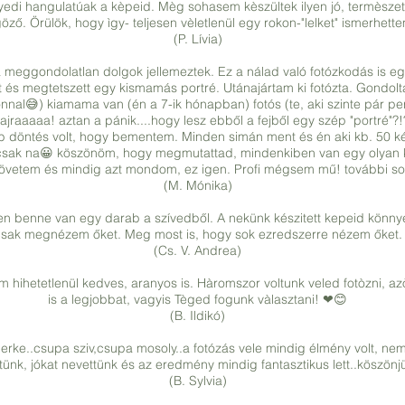
gyedi hangulatúak a kèpeid. Mèg sohasem kèszültek ilyen jó, termèszet
öző. Örülök, hogy ìgy- teljesen vèletlenül egy rokon-"lelket" ismerhe
(P. Lívia)
meggondolatlan dolgok jellemeztek. Ez a nálad való fotózkodás is egy il
 és megtetszett egy kismamás portré. Utánajártam ki fotózta. Gondolta
nnal😅) kiamama van (én a 7-ik hónapban) fotós (te, aki szinte pár per
ajraaaaa! aztan a pánik....hogy lesz ebből a fejből egy szép "portré"?!
 döntés volt, hogy bementem. Minden simán ment és én aki kb. 50 kép
csak na😀 köszönöm, hogy megmutattad, mindenkiben van egy olyan kis
követem és mindig azt mondom, ez igen. Profi mégsem mű! további sok s
(M. Mónika)
n benne van egy darab a szívedből. A nekünk készitett kepeid könn
sak megnézem őket. Meg most is, hogy sok ezredszerre nézem őket.
(Cs. V. Andrea)
 hihetetlenül kedves, aranyos is. Hàromszor voltunk veled fotòzni, a
is a legjobbat, vagyis Tèged fogunk vàlasztani! ❤😊
(B. Ildikó)
..csupa sziv,csupa mosoly..a fotózás vele mindig élmény volt, nem kel
tünk, jókat nevettünk és az eredmény mindig fantasztikus lett..köszönj
(B. Sylvia)