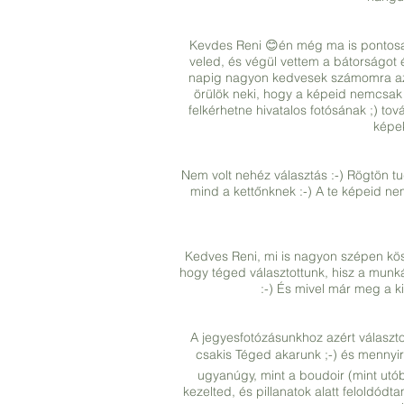
Kevdes Reni 😊én még ma is pontosa
veled, és végül vettem a bátorságot
napig nagyon kedvesek számomra azok
örülök neki, hogy a képeid nemcsak
felkérhetne hivatalos fotósának ;) t
képe
Nem volt nehéz választás :-) Rögtön tu
mind a kettőnknek :-) A te képeid ne
Kedves Reni, mi is nagyon szépen kösz
hogy téged választottunk, hisz a munk
:-) És mivel már meg a k
A jegyesfotózásunkhoz azért választo
csakis Téged akarunk ;-) és mennyire
ugyanúgy, mint a boudoir (mint utó
kezelted, és pillanatok alatt feloldód