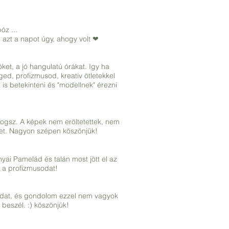
óz ...
azt a napot úgy, ahogy volt ❤
et, a jó hangulatú órákat. Igy ha
ed, profizmusod, kreativ ötletekkel
s betekinteni és "modellnek" érezni
lyogsz. A képek nem eröltetettek, nem
ket. Nagyon szépen köszönjük!
yai Pamelád és talán most jött el az
s a profizmusodat!
kádat, és gondolom ezzel nem vagyok
beszél. :) köszönjük!