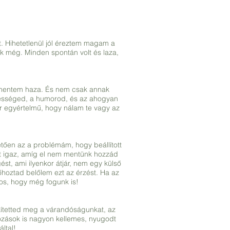
lt. Hihetetlenül jól éreztem magam a
nk még. Minden spontán volt és laza,
 mentem haza. És nem csak annak
vességed, a humorod, és az ahogyan
r egyértelmű, hogy nálam te vagy az
etően az a problémám, hogy beállított
t igaz, amíg el nem mentünk hozzád
t, ami ilyenkor átjár, nem egy külső
oztad belőlem ezt az érzést. Ha az
ztos, hogy még fogunk is!
kítetted meg a várandóságunkat, az
ózások is nagyon kellemes, nyugodt
ltal!