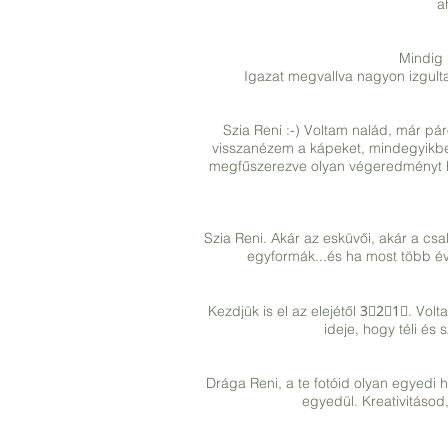
a
Mindig 
Igazat megvallva nagyon izgult
Szia Reni :-) Voltam nalád, már pá
visszanézem a kápeket, mindegyikben 
megfűszerezve olyan végeredményt ho
Szia Reni. Akár az esküvői, akár a cs
egyformák...és ha most több év
Kezdjük is el az elejétől 3⃣2⃣1⃣. Vol
ideje, hogy téli és
Drága Reni, a te fotóid olyan egyedi
egyedül. Kreativitásod