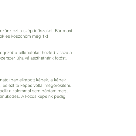
ekünk ezt a szép időszakot. Bár most
gyok és köszönöm még 1x!
egszebb pillanatokat hoztad vissza a
zerszer újra választhatnánk fotóst,
anatokban elkapott képek, a képek
, és ezt te képes voltal megörökíteni.
madik alkalommal sem bántam meg,
üttműködés. A közös képeink pedig