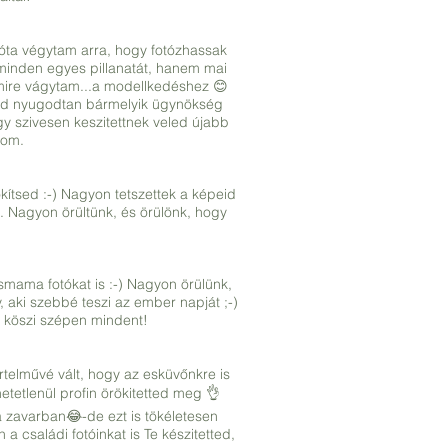
óta végytam arra, hogy fotózhassak
 minden egyes pillanatát, hanem mai
mire vágytam...a modellkedéshez 😊
éged nyugodtan bármelyik ügynökség
gy szivesen keszitettnek veled újabb
mom.
kítsed :-) Nagyon tetszettek a képeid
. Nagyon örültünk, és örülönk, hogy
smama fotókat is :-) Nagyon örülünk,
aki szebbé teszi az ember napját ;-)
r köszi szépen mindent!
rtelművé vált, hogy az esküvőnkre is
etetlenül profin örökitetted meg 👌
 zavarban😂-de ezt is tökéletesen
 családi fotóinkat is Te készitetted,