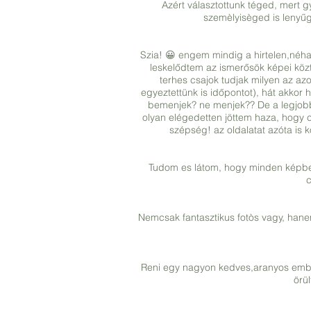
Azért választottunk téged, mert 
szemèlyisèged is lenyűg
Szia! 😀 engem mindig a hirtelen,néha 
leskelődtem az ismerősök képei közt
terhes csajok tudjak milyen az azo
egyeztettünk is időpontot), hát akkor h
bemenjek? ne menjek?? De a legjobb
olyan elégedetten jöttem haza, hogy 
szépség! az oldalatat azóta is 
Tudom es látom, hogy minden képbe
c
Nemcsak fantasztikus fotòs vagy, hanem
Reni egy nagyon kedves,aranyos emberke
örül