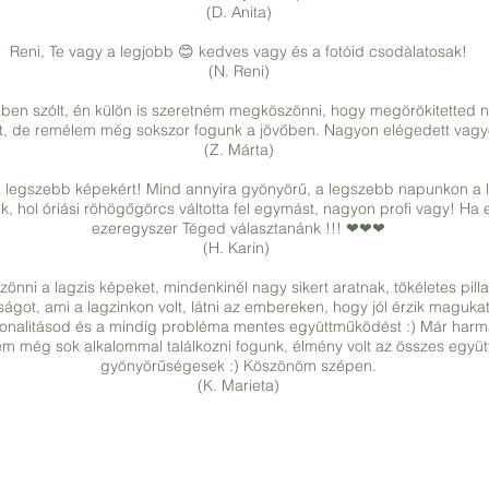
(D. Anita)
Reni, Te vagy a legjobb 😊 kedves vagy és a fotóid csodàlatosak!
(N. Reni)
ében szólt, én külön is szeretném megköszönni, hogy megörökitetted n
ütt, de remélem még sokszor fogunk a jövőben. Nagyon elégedett va
(Z. Márta)
 a legszebb képekért! Mind annyira gyönyörű, a legszebb napunkon a l
, hol óriási röhögőgörcs váltotta fel egymást, nagyon profi vagy! Ha e
ezeregyszer Téged választanánk !!! ❤❤❤
(H. Karin)
i a lagzis képeket, mindenkinél nagy sikert aratnak, tökéletes pill
ságot, ami a lagzinkon volt, látni az embereken, hogy jól érzik magukat
onalitásod és a mindig probléma mentes együttműködést :) Már har
lem még sok alkalommal találkozni fogunk, élmény volt az összes egy
gyönyörűségesek :) Köszönöm szépen.
(K. Marieta)