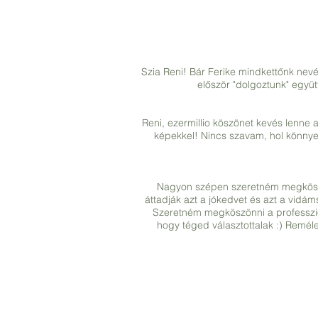
Szia Reni! Bár Ferike mindkettőnk nev
először "dolgoztunk" egy
Reni, ezermillio köszönet kevés lenne
képekkel! Nincs szavam, hol könnyek
Nagyon szépen szeretném megköszönn
áttadják azt a jókedvet és azt a vidám
Szeretném megköszönni a professzi
hogy téged választottalak :) Remé