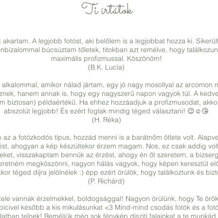
Ti írtátok
t akartam. A legjobb fotóst, aki belőlem is a legjobbat hozza ki. Sikerü
 önbizalommal búcsúztam tőletek, titokban azt remélve, hogy találkozu
maximális profizmussal. Köszönöm!
(B.K. Lucia)
lkalommal, amikor nálad jártam, egy jó nagy mosollyal az arcomon
esznek, hanem annak is, hogy egy nagyszerű napon vagyok túl. A ked
m biztosan) példaértékű. Ha ehhez hozzáadjuk a profizmusodat, akko
abszolút legjobb! És ezért foglak mindig téged választani! 😉☺😘
(H. Réka)
az a fotózkodós típus, hozzád menni is a barátnőm ötlete volt. Alapv
zést, ahogyan a kép készültekor érzem magam. Nos, ez csak addig vol
ket, visszakaptam bennük az érzést, ahogy én őt szeretem, a bizsergés
retném megköszönni, nagyon hálás vagyok, hogy képen keresztül előh
kor téged díjra jelölnélek :) épp ezért örülök, hogy találkoztunk és bi
(P. Richárd)
-tele vannak érzelmekkel, boldogsággal! Nagyon örülünk, hogy Te örö
picivel később a kis mikulásunkat <3 Mind-mind csodás fotók és a fot
atban telnek! Reméljük még sok fénykép dísziti falainkat a te munkád á