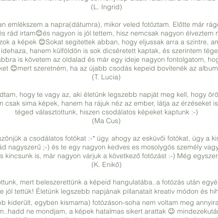
(L. Ingrid)
n emlékszem a napra(dátumra), mikor veled fotóztam. Előtte már rág
 és rád irtam😊és nagyon is jól tettem, hisz nemcsak nagyon élveztem
 a képek 😊Sokat segitettek abban, hogy eljussak arra a szintre, a
 idehaza, hanem külföldön is sok dicséretett kaptak, és szerintem t
ovábbra is követem az oldalad és már egy ideje nagyon fontolgatom, ho
ket 😊mert szeretném, ha az újabb csodás kepeid bovitenék az albu
(T. Lucia)
dtam, hogy te vagy az, aki életünk legszebb napját meg kell, hogy örö
m csak sima képek, hanem ha rájuk néz az ember, látja az érzéseket is
téged választottunk, hiszen csodálatos képeket kaptunk :-)
(Ma Cus)
önjük a csodálatos fotókat :-* úgy. ahogy az esküvői fotókat, úgy a ki
ád nagyszerű ;-) és te egy nagyon kedves es mosolygós személy vagy, 
is kincsunk is, már nagyon várjuk a következő fotózást :-) Még egysze
(K. Enikő)
ttunk, mert beleszerettünk a képeid hangulatába..a fotózás után egyé
 jól tettük! Életünk legszebb napjának pillanatait kreativ módon és hih
bb kiderült, egyben kismama) fotózáson-soha nem voltam meg annyira
tam..hadd ne mondjam, a képek hatalmas sikert arattak 😉 mindezekután a