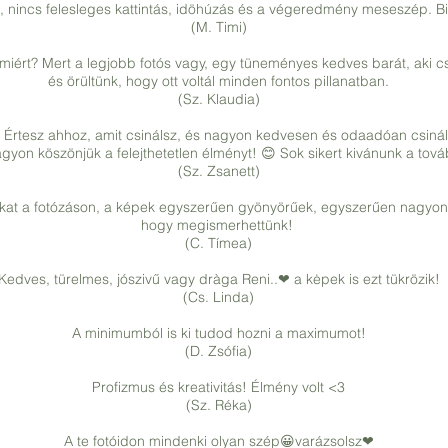
m, nincs felesleges kattintás, idöhúzás és a végeredmény meseszép. B
(M. Timi)
 miért? Mert a legjobb fotós vagy, egy tüneményes kedves barát, aki c
és örültünk, hogy ott voltál minden fontos pillanatban.
(Sz. Klaudia)
 Értesz ahhoz, amit csinálsz, és nagyon kedvesen és odaadóan csinálo
agyon köszönjük a felejthetetlen élményt! 😊 Sok sikert kivánunk a tová
(Sz. Zsanett)
kat a fotózáson, a képek egyszerűen gyönyörűek, egyszerűen nagyon
hogy megismerhettünk!
(C. Tímea)
Kedves, türelmes, jószivű vagy dràga Reni..❤ a kėpek is ezt tükrözik!
(Cs. Linda)
A minimumból is ki tudod hozni a maximumot!
(D. Zsófia)
Profizmus és kreativitás! Élmény volt <3
(Sz. Réka)
A te fotóidon mindenki olyan szép😀varázsolsz❤