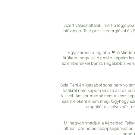
Azért választottalak, mert a legjobba
fotózáson. Tele pozitív energiával és
Egyszerűen a legjobb ❤ ☺Minden a
örültem, hogy jajj de szép képeim l
az emberekkel bánsz (legalábbis vele
Szia Reni.én igazából soha nem voltam 
fotókról nem kapom vissza azt az ér
Vikivel. Amikor megnéztem a kész képe
szemlélőként éltem meg. Úgyhogy sze
empátiát osztályoznák, ak
Mi nagyon imádjuk a képeidet! Telis
otthoni pár hetes csöppségünket és 
hangul