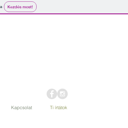
ma
Kezdés most!
Kapcsolat
Ti írtátok