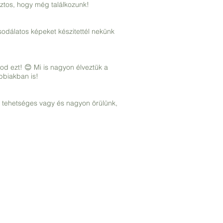
iztos, hogy még találkozunk!
sodálatos képeket készitettél nekünk
d ezt! 😊 Mi is nagyon élveztük a
bbiakban is!
 tehetséges vagy és nagyon örülünk,